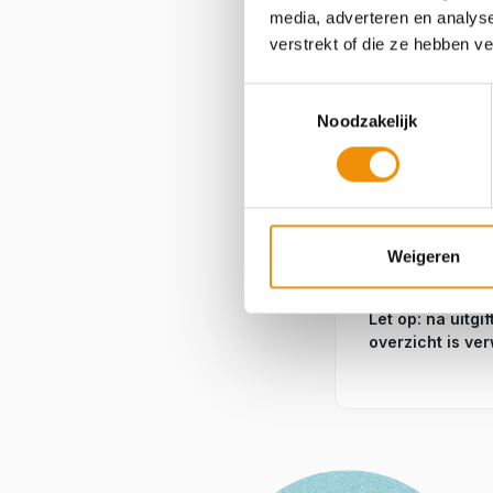
media, adverteren en analys
verstrekt of die ze hebben v
Toestemmingsselectie
Noodzakelijk
Indien de laa
vertraging in ban
van de maand.
Weigeren
Zodra wij uw sto
Let op: na uitg
overzicht is ver