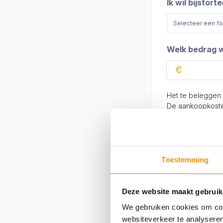
Ik wil bijstorte
Welk bedrag wi
Het te beleggen
De aankoopkosten
Participaties
werkdag van de m
Toestemming
Hoe wilt u he
Direct overb
Deze website maakt gebruik
Per bankover
We gebruiken cookies om cont
websiteverkeer te analyseren