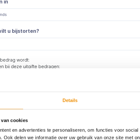
n in
lt u bijstorten?
 bedrag wordt:
 bij deze uitgifte bedragen:
 worden, tegen de dan geldende intrinsieke waarde, uitgegeven op 
aand na ontvangst van uw storting.
Details
t geld overmaken?
oeken met iDeal
 van cookies
schrijving
ent en advertenties te personaliseren, om functies voor social
. Ook delen we informatie over uw gebruik van onze site met on