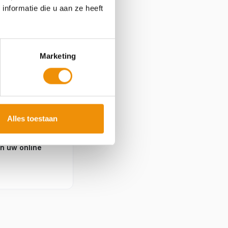
nformatie die u aan ze heeft
Marketing
kening met
de laatste dag
Alles toestaan
stiging.
in uw online