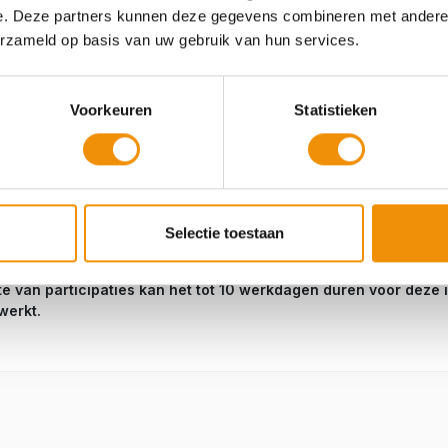
e. Deze partners kunnen deze gegevens combineren met andere i
erzameld op basis van uw gebruik van hun services.
Voorkeuren
Statistieken
tste dag voor de Transactiedatum in een weekend valt, houd dan re
kverwerkingstijd. Wij raden u in dit geval aan eerder te storten dan 
Selectie toestaan
rting in goede orde hebben ontvangen, ontvangt u hiervan een beve
ifte van participaties kan het tot 10 werkdagen duren voor deze 
werkt.