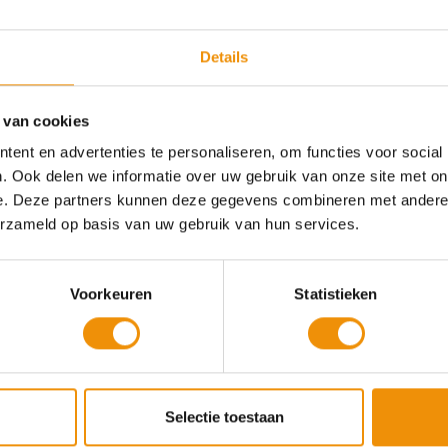
Een kleine letter
Een speciaal teken
Een cijfer
Details
Minimaal 8 tekens
 van cookies
Herhaal wachtwoord
ent en advertenties te personaliseren, om functies voor social
. Ook delen we informatie over uw gebruik van onze site met on
e. Deze partners kunnen deze gegevens combineren met andere i
erzameld op basis van uw gebruik van hun services.
Mobiel telefoonnummer
+31
Voorkeuren
Statistieken
Ik ga akkoord met het verwerken van mijn
(bijzondere) persoonsgegevens door Seawind
Capital Partners BV als bedoeld in haar
Selectie toestaan
. Wanneer ik eventueel start met
privacy statement