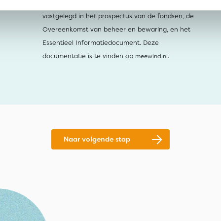
beleggen stem ik in met de voorwaarden zoals
vastgelegd in het prospectus van de fondsen, de
Overeenkomst van beheer en bewaring, en het
Essentieel Informatiedocument. Deze
documentatie is te vinden op
.
meewind.nl
Naar volgende stap